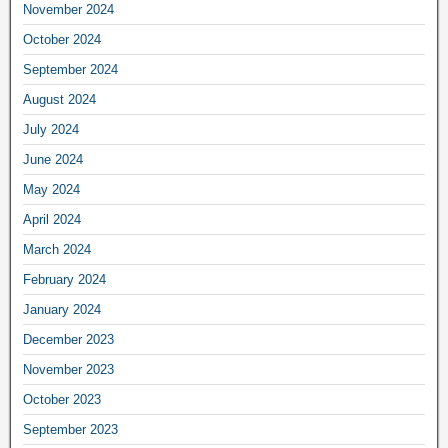
November 2024
October 2024
September 2024
August 2024
July 2024
June 2024
May 2024
April 2024
March 2024
February 2024
January 2024
December 2023
November 2023
October 2023
September 2023