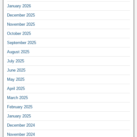
January 2026
December 2025
November 2025
October 2025
September 2025
August 2025
July 2025
June 2025
May 2025
April 2025
March 2025
February 2025
January 2025
December 2024
November 2024