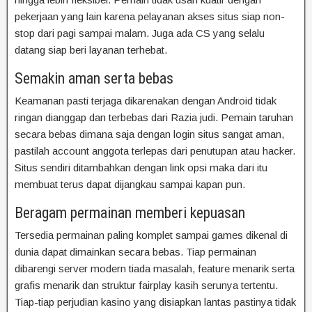
pekerjaan yang lain karena pelayanan akses situs siap non-
stop dari pagi sampai malam. Juga ada CS yang selalu
datang siap beri layanan terhebat.
Semakin aman serta bebas
Keamanan pasti terjaga dikarenakan dengan Android tidak
ringan dianggap dan terbebas dari Razia judi. Pemain taruhan
secara bebas dimana saja dengan login situs sangat aman,
pastilah account anggota terlepas dari penutupan atau hacker.
Situs sendiri ditambahkan dengan link opsi maka dari itu
membuat terus dapat dijangkau sampai kapan pun.
Beragam permainan memberi kepuasan
Tersedia permainan paling komplet sampai games dikenal di
dunia dapat dimainkan secara bebas. Tiap permainan
dibarengi server modern tiada masalah, feature menarik serta
grafis menarik dan struktur fairplay kasih serunya tertentu.
Tiap-tiap perjudian kasino yang disiapkan lantas pastinya tidak