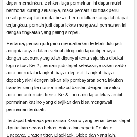
dapat memainkan. Bahkan juga permainan ini dapat mulai
bermodal kurang sekalinya, maka pemain judi tidak perlu
resah persiapkan modal besar. bermodalkan sangatlah dapat
terjangkau, pemain judi dapat lekas mengawali permainan ini
dengan tingkatan yang paling simpel.
Pertama, pemain judi perlu mendaftarkan terlebih dulu jadi
anggota anyar dalam sebuah blog judi dapat dipercaya.
dengan account yang telah dipunyai tentu saja bisa dipakai
login situs. Ke-2 , pemain judi dapat selekasnya isikan saldo
account melalui langkah bayar deposit. Langkah bayar
deposit yakni dengan isikan slip pembayaran serta lakukan
transfer uang ke nomor maksud bandar. dengan ini saldo
account automatis berisi. Ke-3 , pemain dapat lekas ambil
permainan kasino yang disajikan dan bisa mengawali
permainan tentulah.
Terdapat beberapa permainan Kasino yang benar-benar dapat
diputuskan secara bebas. Antara lain seperti Roulette,
Baccarat, Dragon tiger, Blackjack, Sicbo dan yang lain.