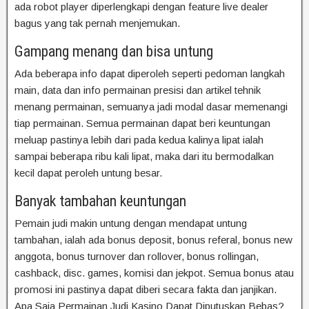
ada robot player diperlengkapi dengan feature live dealer
bagus yang tak pernah menjemukan.
Gampang menang dan bisa untung
Ada beberapa info dapat diperoleh seperti pedoman langkah
main, data dan info permainan presisi dan artikel tehnik
menang permainan, semuanya jadi modal dasar memenangi
tiap permainan. Semua permainan dapat beri keuntungan
meluap pastinya lebih dari pada kedua kalinya lipat ialah
sampai beberapa ribu kali lipat, maka dari itu bermodalkan
kecil dapat peroleh untung besar.
Banyak tambahan keuntungan
Pemain judi makin untung dengan mendapat untung
tambahan, ialah ada bonus deposit, bonus referal, bonus new
anggota, bonus turnover dan rollover, bonus rollingan,
cashback, disc. games, komisi dan jekpot. Semua bonus atau
promosi ini pastinya dapat diberi secara fakta dan janjikan.
Apa Saja Permainan Judi Kasino Dapat Diputuskan Bebas?