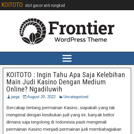
KOITOTO
slot gacor anti rungkad
KOITOTO : Ingin Tahu Apa Saja Kelebihan
Main Judi Kasino Dengan Medium
Online? Ngadiluwih
jarga
August 20, 2022
Uncategorized
Bercakap tentang permainan Kasino, siapakah yang tak
mengenal dengan kesibukan judi yang ini. banyak bettor
dimana saja tergolong di Indonesia pasti mengenali
permainan Kasino menjadi permainan judi membahagiakan