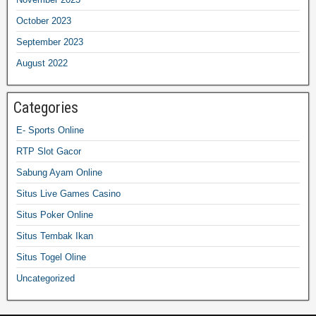
October 2023
September 2023
August 2022
Categories
E- Sports Online
RTP Slot Gacor
Sabung Ayam Online
Situs Live Games Casino
Situs Poker Online
Situs Tembak Ikan
Situs Togel Oline
Uncategorized