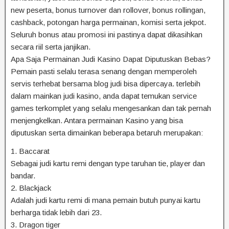
new peserta, bonus turnover dan rollover, bonus rollingan,
cashback, potongan harga permainan, komisi serta jekpot.
Seluruh bonus atau promosi ini pastinya dapat dikasihkan
secara riil serta janjikan.
Apa Saja Permainan Judi Kasino Dapat Diputuskan Bebas?
Pemain pasti selalu terasa senang dengan memperoleh
servis terhebat bersama blog judi bisa dipercaya. terlebih
dalam mainkan judi kasino, anda dapat temukan service
games terkomplet yang selalu mengesankan dan tak pernah
menjengkelkan. Antara permainan Kasino yang bisa
diputuskan serta dimainkan beberapa betaruh merupakan:
1. Baccarat
Sebagai judi kartu remi dengan type taruhan tie, player dan
bandar.
2. Blackjack
Adalah judi kartu remi di mana pemain butuh punyai kartu
berharga tidak lebih dari 23.
3. Dragon tiger