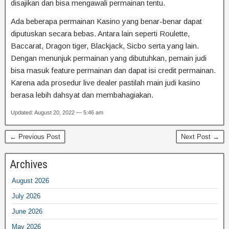
disajikan dan bisa mengawali permainan tentu.
Ada beberapa permainan Kasino yang benar-benar dapat
diputuskan secara bebas. Antara lain seperti Roulette,
Baccarat, Dragon tiger, Blackjack, Sicbo serta yang lain.
Dengan menunjuk permainan yang dibutuhkan, pemain judi
bisa masuk feature permainan dan dapat isi credit permainan.
Karena ada prosedur live dealer pastilah main judi kasino
berasa lebih dahsyat dan membahagiakan.
Updated: August 20, 2022 — 5:46 am
← Previous Post
Next Post →
Archives
August 2026
July 2026
June 2026
May 2026