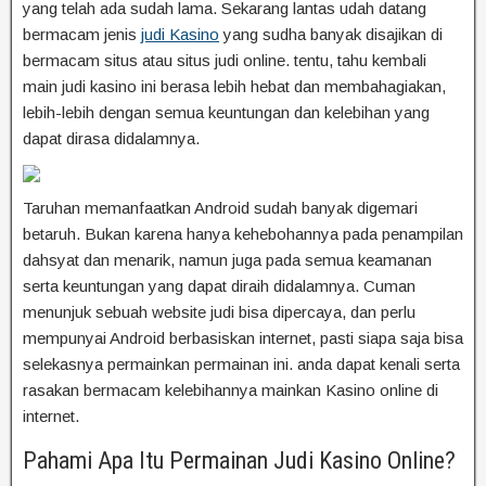
yang telah ada sudah lama. Sekarang lantas udah datang
bermacam jenis
judi Kasino
yang sudha banyak disajikan di
bermacam situs atau situs judi online. tentu, tahu kembali
main judi kasino ini berasa lebih hebat dan membahagiakan,
lebih-lebih dengan semua keuntungan dan kelebihan yang
dapat dirasa didalamnya.
Taruhan memanfaatkan Android sudah banyak digemari
betaruh. Bukan karena hanya kehebohannya pada penampilan
dahsyat dan menarik, namun juga pada semua keamanan
serta keuntungan yang dapat diraih didalamnya. Cuman
menunjuk sebuah website judi bisa dipercaya, dan perlu
mempunyai Android berbasiskan internet, pasti siapa saja bisa
selekasnya permainkan permainan ini. anda dapat kenali serta
rasakan bermacam kelebihannya mainkan Kasino online di
internet.
Pahami Apa Itu Permainan Judi Kasino Online?