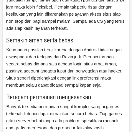
jam maka lebih fleksibel. Pemain tak perlu risau dengan
kesibukan yang lain dikarenakan pelayanan akses situs siap
non stop dari pagi sampai malam. Sampai ada CS yang terus
ada siap kasih layanan terhebat.
Semakin aman serta bebas
Keamanan pastilah teruji karena dengan Android tidak ringan
diwaspadai dan terlepas dari Razia judi. Pemain taruhan
secara bebas dimana saja dengan login situs amat aman,
pastinya account anggota luput dari penyegelan atau hacker.
Situs sendiri diperlengkapi dengan link preferensi maka
membuat selalu dapat dicapai sampai kapan saja.
Beragam permainan mengesankan
Banyak tersedia permainan sangat komplet sampai games
terkenal di dunia dapat dimainkan secara bebas. Tiap games
diikuti server hebat tanpa ada problem, spesifikasi menarik
dan grafis memesona dan prosedur fair-play kasih