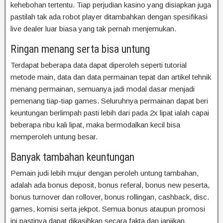
kehebohan tertentu. Tiap perjudian kasino yang disiapkan juga
pastilah tak ada robot player ditambahkan dengan spesifikasi
live dealer luar biasa yang tak pernah menjemukan.
Ringan menang serta bisa untung
Terdapat beberapa data dapat diperoleh seperti tutorial
metode main, data dan data permainan tepat dan artikel tehnik
menang permainan, semuanya jadi modal dasar menjadi
pemenang tiap-tiap games. Seluruhnya permainan dapat beri
keuntungan berlimpah pasti lebih dari pada 2x lipat ialah capai
beberapa ribu kali lipat, maka bermodalkan kecil bisa
memperoleh untung besar.
Banyak tambahan keuntungan
Pemain judi lebih mujur dengan peroleh untung tambahan,
adalah ada bonus deposit, bonus referal, bonus new peserta,
bonus turnover dan rollover, bonus rollingan, cashback, disc.
games, komisi serta jekpot. Semua bonus ataupun promosi
ini pastinya dapat dikasihkan secara fakta dan janjikan.