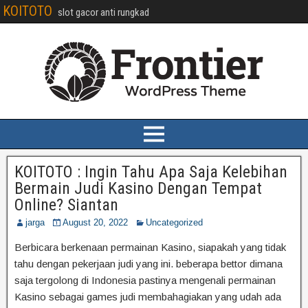
KOITOTO
slot gacor anti rungkad
KOITOTO : Ingin Tahu Apa Saja Kelebihan
Bermain Judi Kasino Dengan Tempat
Online? Siantan
jarga
August 20, 2022
Uncategorized
Berbicara berkenaan permainan Kasino, siapakah yang tidak
tahu dengan pekerjaan judi yang ini. beberapa bettor dimana
saja tergolong di Indonesia pastinya mengenali permainan
Kasino sebagai games judi membahagiakan yang udah ada