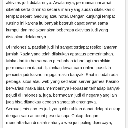
aktivitas judi didalamnya. Awalannya, permainan ini amat
dikenali serta diminati secara main yang sudah dilakukan di
tempat seperti Gedung atau hotel. Dengan kunjungi tempat
Kasino ini karena itu banyak betaruh dapat sama sama
kumpul dan melaksanakan beberapa aktivitas judi yang
disiapkan didalamnya.
Di Indonesia, pastilah judi ini sangat terdapat resiko lantaran
jumlah Razia yang telah dilakukan aparatus pemerintahan.
Maka dari itu bersamaan perubahan tehnologi membikin
permainan ini dapat dijalankan lewat cara online, pastilah
pencinta judi kasino ini juga makin banyak. Saat ini udah ada
pelbagai situs atau web yang sediakan server games Kasino
bervariasi maka bisa memberinya kepuasan terhadap banyak
pejudi di Indonesia. juga, bermacam judi di negara yang lain
juga bisa dijangkau dengan sangatlah entengnya.
Semua jenis games judi yang dibutuhkan dapat didapat cukup
dengan satu account peserta saja. Cukup dengan
mendaftarkan di salah satunya web judi paling dipercaya,