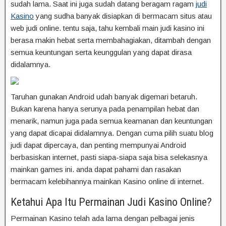
sudah lama. Saat ini juga sudah datang beragam ragam
judi
Kasino
yang sudha banyak disiapkan di bermacam situs atau
web judi online. tentu saja, tahu kembali main judi kasino ini
berasa makin hebat serta membahagiakan, ditambah dengan
semua keuntungan serta keunggulan yang dapat dirasa
didalamnya.
Taruhan gunakan Android udah banyak digemari betaruh.
Bukan karena hanya serunya pada penampilan hebat dan
menarik, namun juga pada semua keamanan dan keuntungan
yang dapat dicapai didalamnya. Dengan cuma pilih suatu blog
judi dapat dipercaya, dan penting mempunyai Android
berbasiskan internet, pasti siapa-siapa saja bisa selekasnya
mainkan games ini. anda dapat pahami dan rasakan
bermacam kelebihannya mainkan Kasino online di internet.
Ketahui Apa Itu Permainan Judi Kasino Online?
Permainan Kasino telah ada lama dengan pelbagai jenis