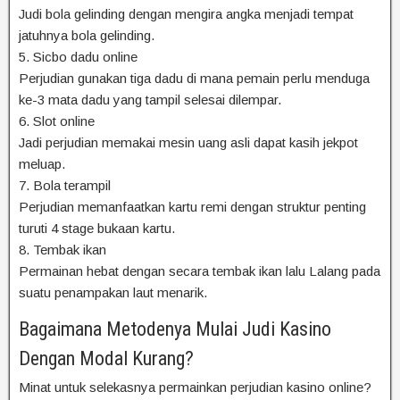
Judi bola gelinding dengan mengira angka menjadi tempat
jatuhnya bola gelinding.
5. Sicbo dadu online
Perjudian gunakan tiga dadu di mana pemain perlu menduga
ke-3 mata dadu yang tampil selesai dilempar.
6. Slot online
Jadi perjudian memakai mesin uang asli dapat kasih jekpot
meluap.
7. Bola terampil
Perjudian memanfaatkan kartu remi dengan struktur penting
turuti 4 stage bukaan kartu.
8. Tembak ikan
Permainan hebat dengan secara tembak ikan lalu Lalang pada
suatu penampakan laut menarik.
Bagaimana Metodenya Mulai Judi Kasino
Dengan Modal Kurang?
Minat untuk selekasnya permainkan perjudian kasino online?