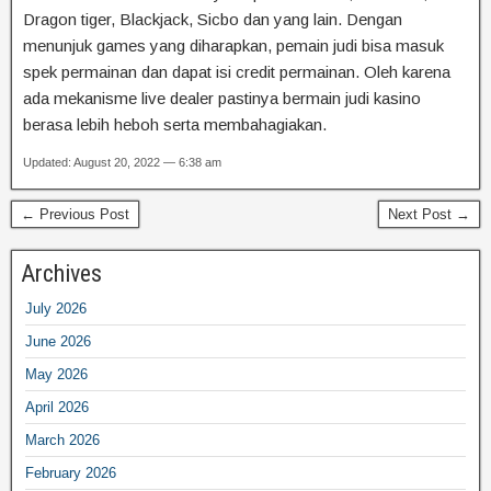
Dragon tiger, Blackjack, Sicbo dan yang lain. Dengan
menunjuk games yang diharapkan, pemain judi bisa masuk
spek permainan dan dapat isi credit permainan. Oleh karena
ada mekanisme live dealer pastinya bermain judi kasino
berasa lebih heboh serta membahagiakan.
Updated: August 20, 2022 — 6:38 am
← Previous Post
Next Post →
Archives
July 2026
June 2026
May 2026
April 2026
March 2026
February 2026