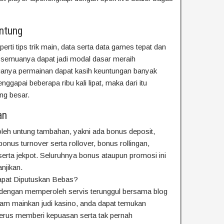
ntung
erti tips trik main, data serta data games tepat dan
 semuanya dapat jadi modal dasar meraih
anya permainan dapat kasih keuntungan banyak
enggapai beberapa ribu kali lipat, maka dari itu
ng besar.
an
oleh untung tambahan, yakni ada bonus deposit,
onus turnover serta rollover, bonus rollingan,
erta jekpot. Seluruhnya bonus ataupun promosi ini
anjikan.
apat Diputuskan Bebas?
 dengan memperoleh servis terunggul bersama blog
alam mainkan judi kasino, anda dapat temukan
erus memberi kepuasan serta tak pernah