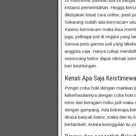
Di Indonesia, pastilah judi ini sang
instansi pemerintahan. Hingga bers
dikerjakan lewat cara online, pasti p
Sekarang sudah ada bermacam situ
Kasino bermacam maka bisa memberi
juga, pelbagai judi di negara yang l
Semua jenis games judi yang dikehe
anggota saja. Hanya cukup mendaftar
seseorang bettor dapat nikmati sem
beri keuntungan.
Kenali Apa Saja Keistimewa
Pengin coba hoki dengan mainkan j
keberhasilannya dengan coba hoki ta
lolos dari beragam risiko judi ma
dengan gampang. Ada beberapa kele
dirasa banyak bettor, maka dari itu
bertambah. Antara keunggulan itu ya