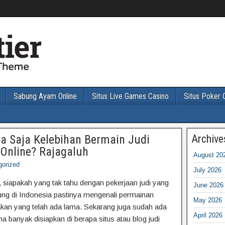
Sabung Ayam Online
Situs Live Games Casino
Situs Poker 
pa Saja Kelebihan Bermain Judi
Archive
Online? Rajagaluh
August 20
gorized
July 2026
 siapakah yang tak tahu dengan pekerjaan judi yang
June 2026
itung di Indonesia pastinya mengenali permainan
May 2026
kan yang telah ada lama. Sekarang juga sudah ada
April 2026
 banyak disiapkan di berapa situs atau blog judi