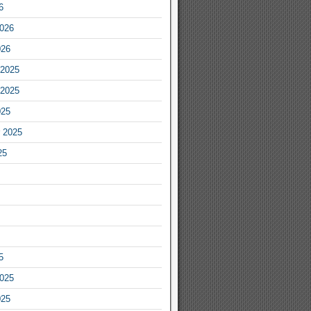
6
2026
026
2025
2025
025
 2025
25
5
2025
025