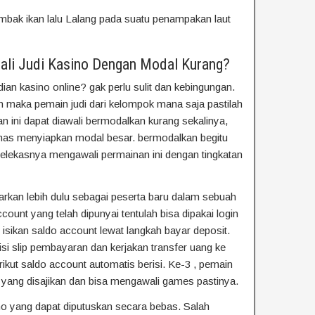
mbak ikan lalu Lalang pada suatu penampakan laut
li Judi Kasino Dengan Modal Kurang?
ian kasino online? gak perlu sulit dan kebingungan.
h maka pemain judi dari kelompok mana saja pastilah
ini dapat diawali bermodalkan kurang sekalinya,
emas menyiapkan modal besar. bermodalkan begitu
 selekasnya mengawali permainan ini dengan tingkatan
arkan lebih dulu sebagai peserta baru dalam sebuah
count yang telah dipunyai tentulah bisa dipakai login
s isikan saldo account lewat langkah bayar deposit.
si slip pembayaran dan kerjakan transfer uang ke
ikut saldo account automatis berisi. Ke-3 , pemain
 yang disajikan dan bisa mengawali games pastinya.
o yang dapat diputuskan secara bebas. Salah