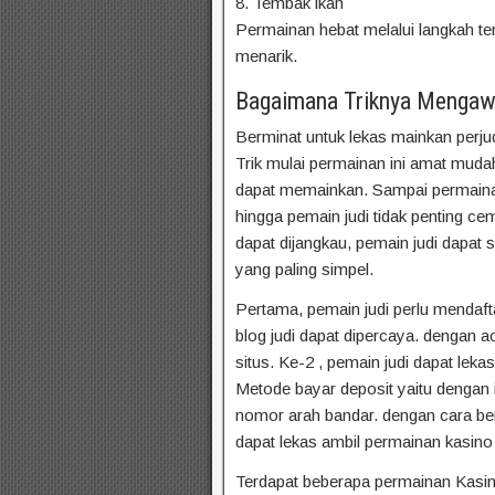
8. Tembak ikan
Permainan hebat melalui langkah te
menarik.
Bagaimana Triknya Mengawa
Berminat untuk lekas mainkan perjud
Trik mulai permainan ini amat muda
dapat memainkan. Sampai permainan 
hingga pemain judi tidak penting c
dapat dijangkau, pemain judi dapat
yang paling simpel.
Pertama, pemain judi perlu mendaft
blog judi dapat dipercaya. dengan ac
situs. Ke-2 , pemain judi dapat leka
Metode bayar deposit yaitu dengan i
nomor arah bandar. dengan cara ber
dapat lekas ambil permainan kasino
Terdapat beberapa permainan Kasin