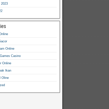
 2023
22
ies
Online
Gacor
am Online
e Games Casino
r Online
bak Ikan
l Oline
ized