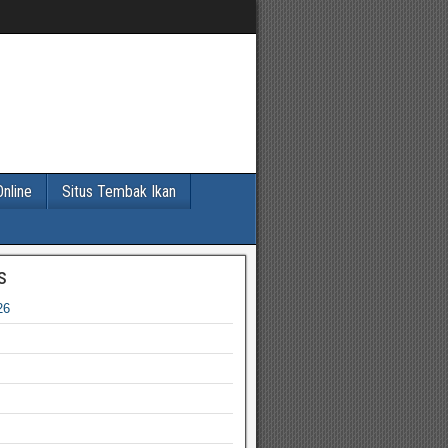
Online
Situs Tembak Ikan
s
26