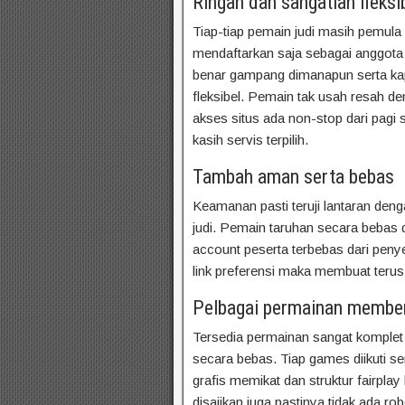
Ringan dan sangatlah fleksi
Tiap-tiap pemain judi masih pemula
mendaftarkan saja sebagai anggota
benar gampang dimanapun serta kap
fleksibel. Pemain tak usah resah d
akses situs ada non-stop dari pagi
kasih servis terpilih.
Tambah aman serta bebas
Keamanan pasti teruji lantaran denga
judi. Pemain taruhan secara bebas d
account peserta terbebas dari peny
link preferensi maka membuat terus
Pelbagai permainan member
Tersedia permainan sangat komplet 
secara bebas. Tiap games diikuti s
grafis memikat dan struktur fairpla
disajikan juga pastinya tidak ada ro