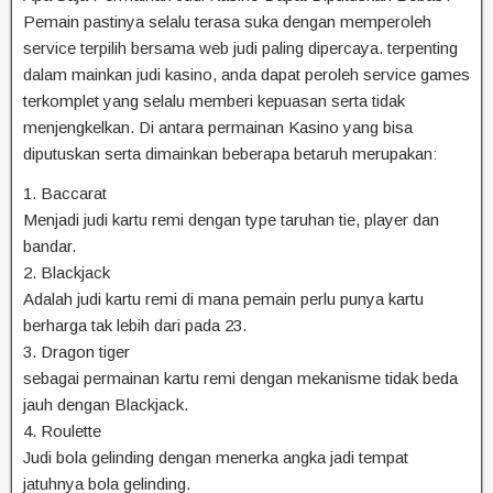
Pemain pastinya selalu terasa suka dengan memperoleh
service terpilih bersama web judi paling dipercaya. terpenting
dalam mainkan judi kasino, anda dapat peroleh service games
terkomplet yang selalu memberi kepuasan serta tidak
menjengkelkan. Di antara permainan Kasino yang bisa
diputuskan serta dimainkan beberapa betaruh merupakan:
1. Baccarat
Menjadi judi kartu remi dengan type taruhan tie, player dan
bandar.
2. Blackjack
Adalah judi kartu remi di mana pemain perlu punya kartu
berharga tak lebih dari pada 23.
3. Dragon tiger
sebagai permainan kartu remi dengan mekanisme tidak beda
jauh dengan Blackjack.
4. Roulette
Judi bola gelinding dengan menerka angka jadi tempat
jatuhnya bola gelinding.