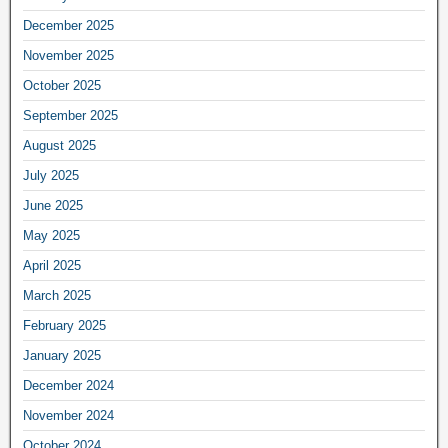
December 2025
November 2025
October 2025
September 2025
August 2025
July 2025
June 2025
May 2025
April 2025
March 2025
February 2025
January 2025
December 2024
November 2024
October 2024