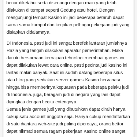
benar diketahui serta disenangi dengan main yang telah
dilakukan di tempat seperti Gedung atau hotel. Dengan
mengunjungi tempat Kasino ini jadi beberapa betaruh dapat
sama sama kumpul dan kerjakan pelbagai pekerjaan judi yang
disiapkan didalamnya.
Di Indonesia, pasti judi ini sangat berefek lantaran jumlahnya
Razia yang tengah dilakukan aparatur pemerintahan. Maka
dari itu bersamaan kemajuan tehnologi membuat games ini
dapat dilakukan lewat cara online, pasti pecinta judi kasino ini
lantas makin banyak. Saat ini sudah datang beberapa situs
atau blog yang sediakan server games Kasino bervariasi
hingga bisa memberinya kepuasan pada beberapa pelaku judi
di Indonesia. juga, beragam judi di negara yang lain dapat
dijangkau dengan begitu entengnya.
Semua jenis games judi yang dibutuhkan dapat diraih hanya
cukup satu account anggota saja. Hanya cukup mendaftarkan
di satu diantara web-site judi paling dipercaya, orang bettor
dapat nikmati semua ragam pekerjaan Kasino online sangat