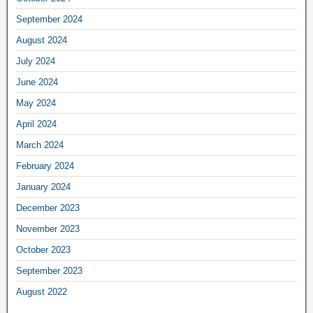
September 2024
August 2024
July 2024
June 2024
May 2024
April 2024
March 2024
February 2024
January 2024
December 2023
November 2023
October 2023
September 2023
August 2022