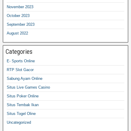
November 2023
October 2023
September 2023
August 2022
Categories
E- Sports Online
RTP Slot Gacor
Sabung Ayam Online
Situs Live Games Casino
Situs Poker Online
Situs Tembak Ikan
Situs Togel Oline
Uncategorized