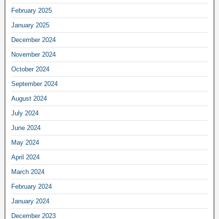
February 2025
January 2025
December 2024
November 2024
October 2024
September 2024
August 2024
July 2024
June 2024
May 2024
April 2024
March 2024
February 2024
January 2024
December 2023