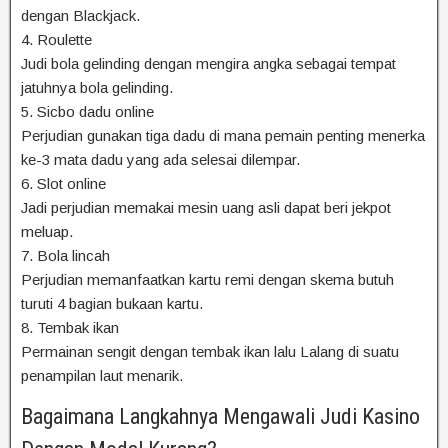
dengan Blackjack.
4. Roulette
Judi bola gelinding dengan mengira angka sebagai tempat
jatuhnya bola gelinding.
5. Sicbo dadu online
Perjudian gunakan tiga dadu di mana pemain penting menerka
ke-3 mata dadu yang ada selesai dilempar.
6. Slot online
Jadi perjudian memakai mesin uang asli dapat beri jekpot
meluap.
7. Bola lincah
Perjudian memanfaatkan kartu remi dengan skema butuh
turuti 4 bagian bukaan kartu.
8. Tembak ikan
Permainan sengit dengan tembak ikan lalu Lalang di suatu
penampilan laut menarik.
Bagaimana Langkahnya Mengawali Judi Kasino