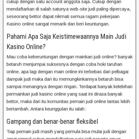
cukup dengan satu account anggota saja. Cukup dengan
mendaftarkan di salah satunya web-site judi paling dipercaya,
seseorang bettor dapat nikmati semua ragam pekerjaan
Kasino online sangat menarik dan beri keuntungan.
Pahami Apa Saja Keistimewaannya Main Judi
Kasino Online?
Mau coba keberuntungan dengan mainkan judi online? banyak
betaruh menjumpai suksesnya dengan coba hoki taruhan
online. apa lagi dengan main online ini terbebas dari pelbagai
dampak judi maka dari itu memungkinkannya betaruh bisa
sampai menangnya dengan ringan. Terdapat banyak kelebihan
permainkan judi kasino online yang saat ini dirasa banyak
bettor, maka dari itu komunitas pemain judi online lantas lebih
bertambah. Antara keunggulan itu ialah:
Gampang dan benar-benar fleksibel
Tiap pemain judi masih yang pemula bisa mulai judi dengan
amat simpel cukup mendaftarkan saja jadi peserta anyar.