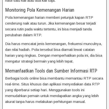
hasil satu kali atau dua kali saja.
Monitoring Pola Kemenangan Harian
Pola kemenangan harian memberi petunjuk kapan RTP
cenderung naik atau turun. Jika kemenangan besar terjadi
secara rutin pada waktu tertentu, ini bisa menjadi tanda
perubahan dalam RTP.
Dia harus mencatat jenis kemenangan, frekuensi munculnya,
dan nilai hadiah. Pola tersebut bisa diamati lewat catatan
harian yang ringkas. Dengan memperhatikan pola ini, dia bisa
mengatur strategi bermain yang lebih tepat.
Memanfaatkan Tools dan Sumber Informasi RTP
Berbagai tools online bisa membantu memantau RTP secara
real-time. Situs khusus dan aplikasi menyediakan data RTP
yang diperbarui setiap hari. Menggunakan tools ini
memudahkan pemain untuk mendapatkan angka yang lebih
akurat tanpa harus melakukan perhitungan manual.