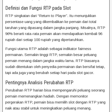
Definisi dan Fungsi RTP pada Slot
RTP singkatan dari “Return to Player”. Itu menunjukkan
persentase uang yang dikembalikan ke pemain dari total
taruhan yang dipasang dalam jangka panjang. Misalnya, RTP
96% berarti rata-rata pemain akan mendapatkan kembali 96
rupiah dari setiap 100 rupiah yang dipertaruhkan.
Fungsi utama RTP adalah sebagai indikator fairness
permainan. Semakin tinggi RTP, semakin besar peluang
pemain menang dalam jangka waktu lama. RTP biasanya
sudah ditentukan oleh penyedia permainan dan bersifat tetap,
tapi ada juga yang berubah setiap hari pada slot gacor.
Pentingnya Analisis Perubahan RTP
Perubahan RTP harian bisa mempengaruhi peluang seorang
pemain memenangkan hadiah. Dengan memonitor
pergerakan RTP, pemain bisa memilih slot dengan RTP yang
naik atau stabil untuk meningkatkan peluang menang.