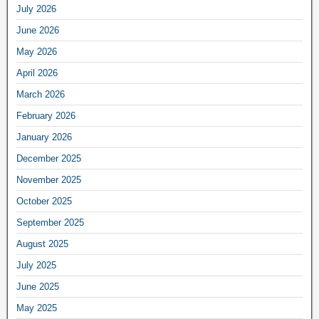
July 2026
June 2026
May 2026
April 2026
March 2026
February 2026
January 2026
December 2025
November 2025
October 2025
September 2025
August 2025
July 2025
June 2025
May 2025