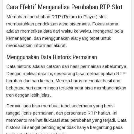
Cara Efektif Menganalisa Perubahan RTP Slot
Memahami perubahan RTP (Return to Player) slot
membutuhkan pendekatan yang sistematis. Fokus utama
adalah memeriksa data dari waktu ke waktu, mengenali pola
kemenangan, dan menggunakan alat yang tepat untuk
mendapatkan informasi akurat.
Menggunakan Data Historis Permainan
Data historis adalah catatan dari hasil permainan sebelumnya.
Dengan melihat data ini, seseorang bisa melihat apakah RTP
berubah dari hari ke hari. Mereka harus mencatat hasil dari
beberapa hari atau minggu terakhir agar bisa membandingkan
tren dengan lebih jelas.
Pemain juga bisa membuat tabel sederhana yang berisi
tanggal, jenis permainan, dan persentase RTP harian. Ini
membantu melihat fluktuasi atau perubahan yang terjadi. Data
historis ini sangat penting agar tidak hanya bergantung pada