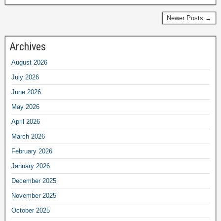
Newer Posts →
Archives
August 2026
July 2026
June 2026
May 2026
April 2026
March 2026
February 2026
January 2026
December 2025
November 2025
October 2025