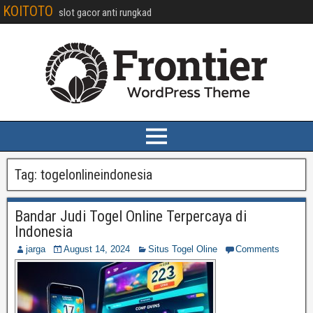
KOITOTO
slot gacor anti rungkad
Tag:
togelonlineindonesia
Bandar Judi Togel Online Terpercaya di
Indonesia
jarga
August 14, 2024
Situs Togel Oline
Comments