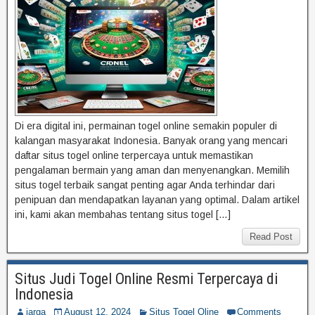
Di era digital ini, permainan togel online semakin populer di
kalangan masyarakat Indonesia. Banyak orang yang mencari
daftar situs togel online terpercaya untuk memastikan
pengalaman bermain yang aman dan menyenangkan. Memilih
situs togel terbaik sangat penting agar Anda terhindar dari
penipuan dan mendapatkan layanan yang optimal. Dalam artikel
ini, kami akan membahas tentang situs togel […]
Read Post
Situs Judi Togel Online Resmi Terpercaya di
Indonesia
jarga
August 12, 2024
Situs Togel Oline
Comments