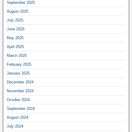
September 2025
August 2025
July 2025
June 2025
May 2025
April 2025
March 2025
February 2025
January 2025
December 2024
November 2024
October 2024
September 2024
August 2024
July 2024