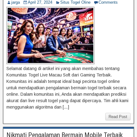
jarga
April 27, 2024
Situs Togel Oline
Comments
Selamat datang di artikel ini yang akan membahas tentang
Komunitas Togel Live Macau Soft dari Gaming Terbaik.
Komunitas ini adalah tempat ideal bagi pecinta togel online
untuk mendapatkan pengalaman bermain togel terbaik secara
online. Dalam komunitas ini, Anda akan mendapatkan prediksi
akurat dan live result togel yang dapat dipercaya. Tim ahli kami
menggunakan algoritma dan […]
Read Post
Nikmati Pengalaman Bermain Mobile Terbaik