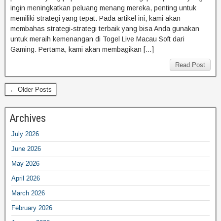
ingin meningkatkan peluang menang mereka, penting untuk
memiliki strategi yang tepat. Pada artikel ini, kami akan
membahas strategi-strategi terbaik yang bisa Anda gunakan
untuk meraih kemenangan di Togel Live Macau Soft dari
Gaming. Pertama, kami akan membagikan […]
Read Post
← Older Posts
Archives
July 2026
June 2026
May 2026
April 2026
March 2026
February 2026