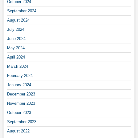
October 2024
September 2024
August 2024
July 2024
June 2024
May 2024
April 2024
March 2024
February 2024
January 2024
December 2023
November 2023
October 2023
September 2023
August 2022