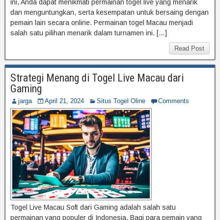
ini, Anda dapat menikmati permainan togel live yang menarik
dan menguntungkan, serta kesempatan untuk bersaing dengan
pemain lain secara online. Permainan togel Macau menjadi
salah satu pilihan menarik dalam turnamen ini. […]
Read Post
Strategi Menang di Togel Live Macau dari
Gaming
jarga
April 21, 2024
Situs Togel Oline
Comments
Togel Live Macau Soft dari Gaming adalah salah satu
permainan yang populer di Indonesia. Bagi para pemain yang