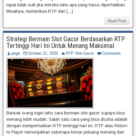
tepat tidak sulit jika mereka tahu apa yang harus diperhatikan.
Misalnya, memeriksa RTP dan […]
Read Post
Strategi Bermain Slot Gacor Berdasarkan RTP
Tertinggi Hari Ini Untuk Menang Maksimal
jarga
October 21, 2025
RTP Slot Gacor
Comments
Banyak orang ingin tahu cara bermain slot gacor supaya bisa
menang lebih mudah. Salah satu cara yang bisa dicoba adalah
dengan memperhatikan RTP tertinggi hari ini. RTP atau Return
to Player menunjukkan seberapa besar peluang menang dari