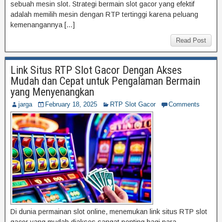
sebuah mesin slot. Strategi bermain slot gacor yang efektif
adalah memilih mesin dengan RTP tertinggi karena peluang
kemenangannya […]
Read Post
Link Situs RTP Slot Gacor Dengan Akses
Mudah dan Cepat untuk Pengalaman Bermain
yang Menyenangkan
jarga
February 18, 2025
RTP Slot Gacor
Comments
Di dunia permainan slot online, menemukan link situs RTP slot