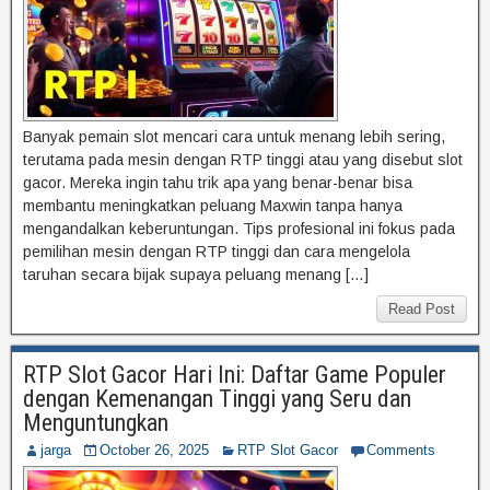
Banyak pemain slot mencari cara untuk menang lebih sering,
terutama pada mesin dengan RTP tinggi atau yang disebut slot
gacor. Mereka ingin tahu trik apa yang benar-benar bisa
membantu meningkatkan peluang Maxwin tanpa hanya
mengandalkan keberuntungan. Tips profesional ini fokus pada
pemilihan mesin dengan RTP tinggi dan cara mengelola
taruhan secara bijak supaya peluang menang […]
Read Post
RTP Slot Gacor Hari Ini: Daftar Game Populer
dengan Kemenangan Tinggi yang Seru dan
Menguntungkan
jarga
October 26, 2025
RTP Slot Gacor
Comments