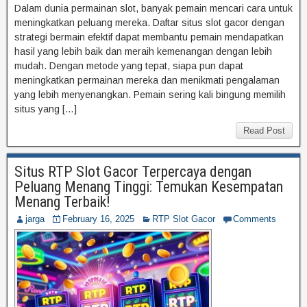
Dalam dunia permainan slot, banyak pemain mencari cara untuk
meningkatkan peluang mereka. Daftar situs slot gacor dengan
strategi bermain efektif dapat membantu pemain mendapatkan
hasil yang lebih baik dan meraih kemenangan dengan lebih
mudah. Dengan metode yang tepat, siapa pun dapat
meningkatkan permainan mereka dan menikmati pengalaman
yang lebih menyenangkan. Pemain sering kali bingung memilih
situs yang […]
Read Post
Situs RTP Slot Gacor Terpercaya dengan
Peluang Menang Tinggi: Temukan Kesempatan
Menang Terbaik!
jarga
February 16, 2025
RTP Slot Gacor
Comments