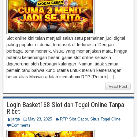
Slot online kini telah menjadi salah satu permainan judi digital
paling populer di dunia, termasuk di Indonesia. Dengan
berbagai tema menarik, visual yang memanjakan mata, hingga
potensi kemenangan besar, game slot online semakin
digandrungi oleh berbagai kalangan. Namun, tidak semua
pemain tahu bahwa kunci utama untuk meraih kemenangan
besar alias Maxwin adalah memahami RTP (Return […]
Read Post
Login Basket168 Slot dan Togel Online Tanpa
Ribet
jarga
May 23, 2025
RTP Slot Gacor
,
Situs Togel Oline
Comments