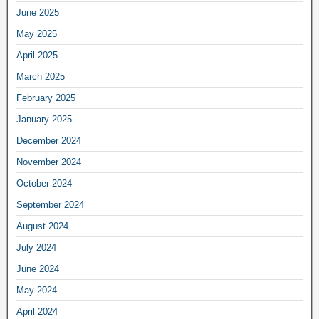
June 2025
May 2025
April 2025
March 2025
February 2025
January 2025
December 2024
November 2024
October 2024
September 2024
August 2024
July 2024
June 2024
May 2024
April 2024