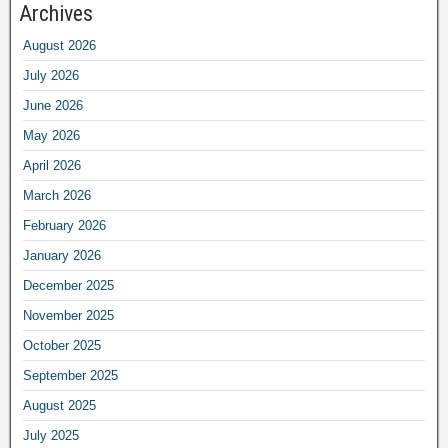
Archives
August 2026
July 2026
June 2026
May 2026
April 2026
March 2026
February 2026
January 2026
December 2025
November 2025
October 2025
September 2025
August 2025
July 2025