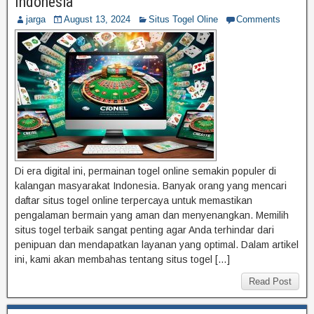
Indonesia
jarga
August 13, 2024
Situs Togel Oline
Comments
Di era digital ini, permainan togel online semakin populer di
kalangan masyarakat Indonesia. Banyak orang yang mencari
daftar situs togel online terpercaya untuk memastikan
pengalaman bermain yang aman dan menyenangkan. Memilih
situs togel terbaik sangat penting agar Anda terhindar dari
penipuan dan mendapatkan layanan yang optimal. Dalam artikel
ini, kami akan membahas tentang situs togel […]
Read Post