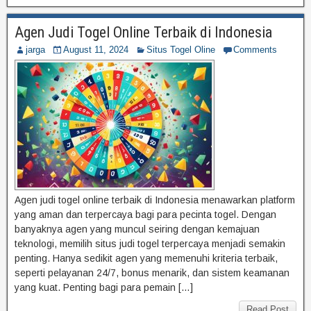
Agen Judi Togel Online Terbaik di Indonesia
jarga
August 11, 2024
Situs Togel Oline
Comments
Agen judi togel online terbaik di Indonesia menawarkan platform
yang aman dan terpercaya bagi para pecinta togel. Dengan
banyaknya agen yang muncul seiring dengan kemajuan
teknologi, memilih situs judi togel terpercaya menjadi semakin
penting. Hanya sedikit agen yang memenuhi kriteria terbaik,
seperti pelayanan 24/7, bonus menarik, dan sistem keamanan
yang kuat. Penting bagi para pemain […]
Read Post