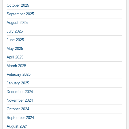
October 2025
September 2025
August 2025
July 2025
June 2025
May 2025
April 2025
March 2025
February 2025
January 2025
December 2024
November 2024
October 2024
September 2024
August 2024