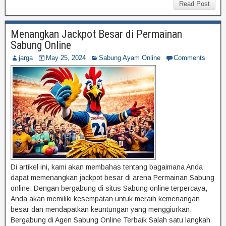
Read Post
Menangkan Jackpot Besar di Permainan
Sabung Online
jarga
May 25, 2024
Sabung Ayam Online
Comments
Di artikel ini, kami akan membahas tentang bagaimana Anda
dapat memenangkan jackpot besar di arena Permainan Sabung
online. Dengan bergabung di situs Sabung online terpercaya,
Anda akan memiliki kesempatan untuk meraih kemenangan
besar dan mendapatkan keuntungan yang menggiurkan.
Bergabung di Agen Sabung Online Terbaik Salah satu langkah