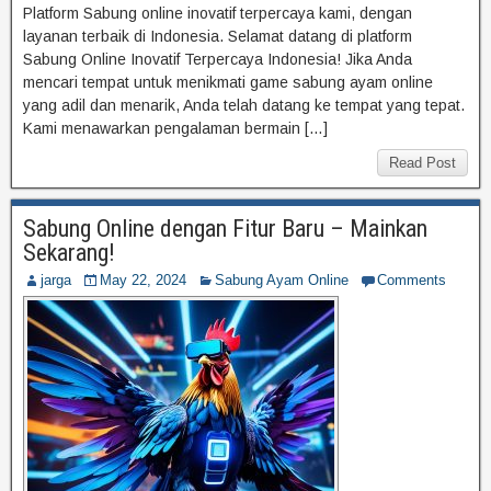
Platform Sabung online inovatif terpercaya kami, dengan
layanan terbaik di Indonesia. Selamat datang di platform
Sabung Online Inovatif Terpercaya Indonesia! Jika Anda
mencari tempat untuk menikmati game sabung ayam online
yang adil dan menarik, Anda telah datang ke tempat yang tepat.
Kami menawarkan pengalaman bermain […]
Read Post
Sabung Online dengan Fitur Baru – Mainkan
Sekarang!
jarga
May 22, 2024
Sabung Ayam Online
Comments